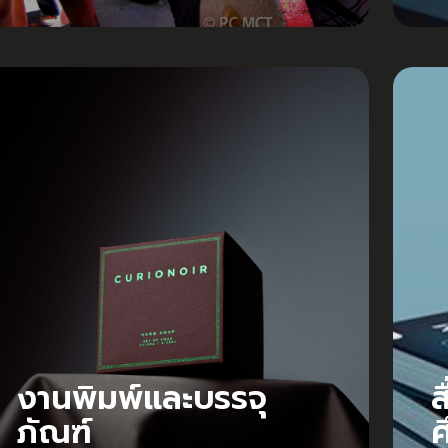
งานพิมพ์และบรรจุ
ส
ภัณฑ์
ศ